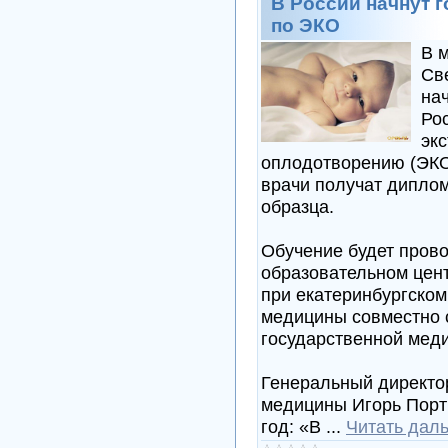
В России начнут 
по ЭКО
В м
Св
на
Ро
эк
оплодотворению (ЭКО
врачи получат диплом
образца.
Обучение будет прово
образовательном цен
при екатеринбургско
медицины совместно 
государственной мед
Генеральный директо
медицины Игорь Портн
год: «В
...
Читать дал