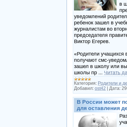
в ш
пр
уведомлений родителя
ребенок зашел в учеб
журналистам во вторн
председателя правит
Виктор Егерев.
«Родители учащихся в
получают смс-уведомл
зашел в школу или в
школы пр
...
Читать д
Категория:
Родители и д
Добавил:
ost42
|
Дата:
29
В России может п
для оставления д
Ра
уч