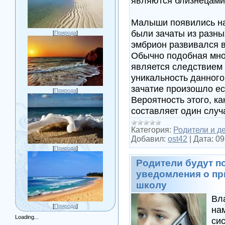
являются близнецами
Малыши появились на
были зачаты из разны
[
Природа
]
эмбрион развивался в
Обычно подобная мно
является следствием
уникальность данного 
зачатие произошло е
[
Природа
]
Вероятность этого, ка
составляет один слу
Категория:
Родители и д
Добавил:
ost42
|
Дата:
09
[
Природа
]
Родители будут п
уведомления о пр
школу
Вл
[
Природа
]
на
Loading...
си