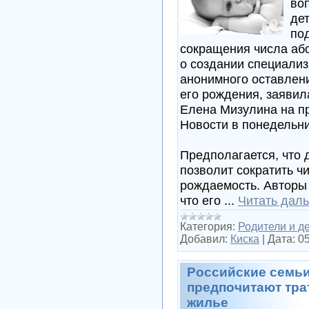
во
де
по
сокращения числа аб
о создании специали
анонимного оставлен
его рождения, заявил
Елена Мизулина на п
Новости в понедельни
Предполагается, что 
позволит сократить ч
рождаемость. Авторы
что его
...
Читать дал
Категория:
Родители и д
Добавил:
Киска
|
Дата:
05
Российские семьи
предпочитают тра
жилье