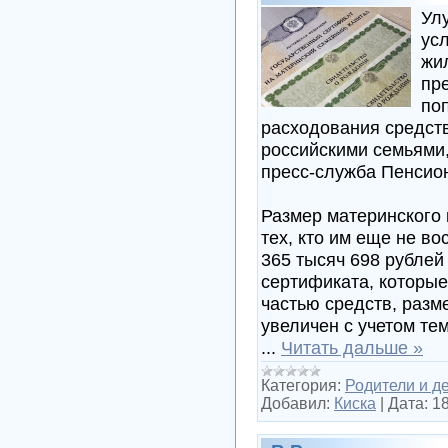
Ул
ус
жи
пр
по
расходования средств
российскими семьями,
пресс-служба Пенсио
Размер материнского 
тех, кто им еще не в
365 тысяч 698 рублей
сертификата, которы
частью средств, разм
увеличен с учетом те
...
Читать дальше »
Категория:
Родители и д
Добавил:
Киска
|
Дата:
18